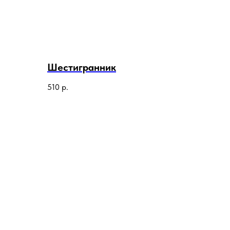
Шестигранник
510
р.