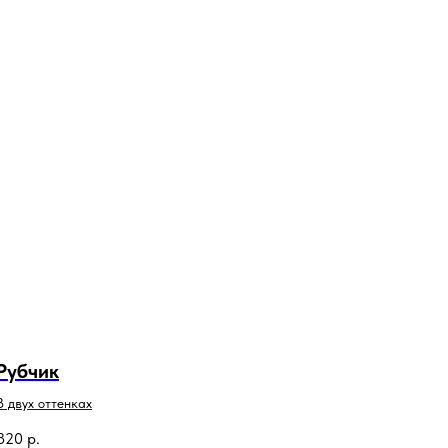
Рубчик
В двух оттенках
820
р.