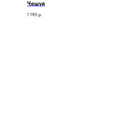
Чешуя
1 190
р.