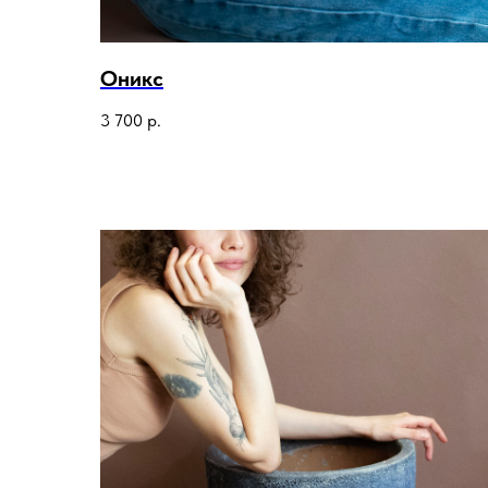
Оникс
3 700
р.