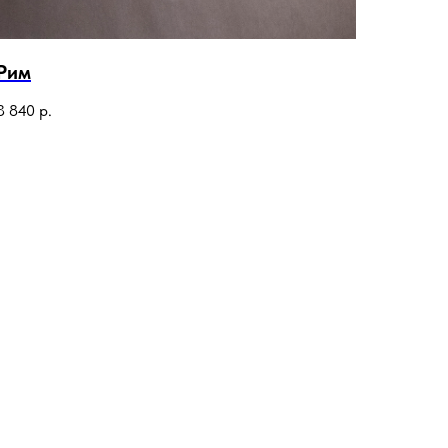
Рим
3 840
р.