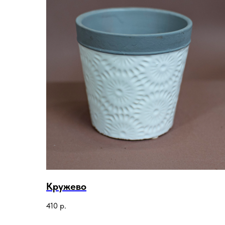
Кружево
410
р.