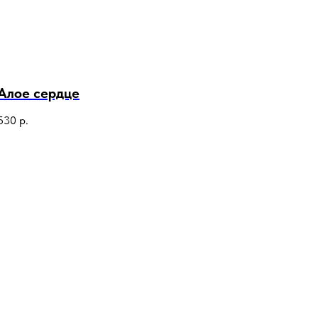
Алое сердце
530
р.