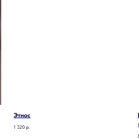
Этнос
1 320
р.