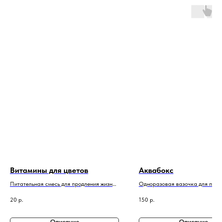
Витамины для цветов
Аквабокс
Питательная смесь для продления жизни.
Одноразовая вазочка для пере
1 пакетик на каждую смену воды
букета на воде
20
р.
150
р.
Описание
Описание