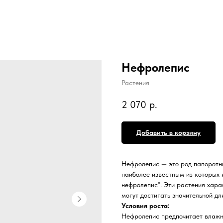
Нефролепис
Растения
2 070
р.
Добавить в корзину
Нефролепис — это род папоротни
наиболее известным из которых я
нефролепис". Эти растения хара
могут достигать значительной д
Условия роста:
Нефролепис предпочитает влажны